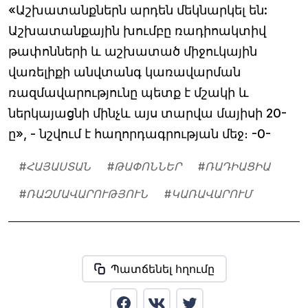
«Աշխատանքներն արդեն մեկնարկել են:
Աշխատանքային խումբը ռադիոակտիվ
թափոնների և աշխատած միջուկային
վառելիքի անվտանգ կառավարման
ռազմավարությունը պետք է մշակի և
ներկայացնի մինչև այս տարվա մայիսի 20-
ը», - նշվում է հաղորդագրության մեջ։ -0-
#
ՀԱՅԱՍՏԱՆ
#
ԹԱՓՈՆՆԵՐ
#
ՌԱԴԻԱՑԻԱ
#
ՌԱԶՄԱՎԱՐՈՒԹՅՈՒՆ
#
ԿԱՌԱՎԱՐՈՒՄ
Պատճենել հղումը