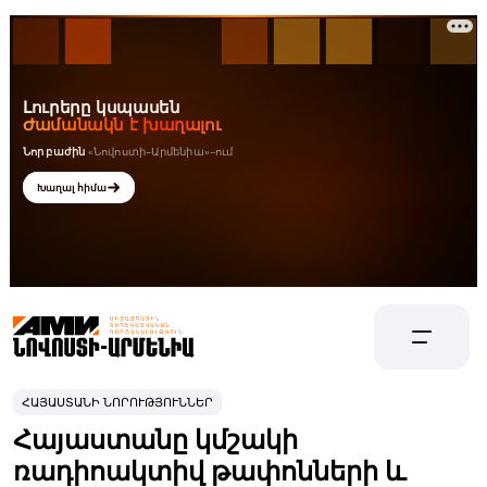
ՀԱՅԱՍՏԱՆԻ ՆՈՐՈՒԹՅՈՒՆՆԵՐ
Հայաստանը կմշակի
ռադիոակտիվ թափոնների և