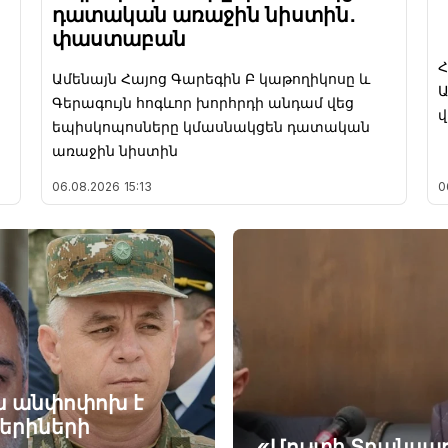
դատական առաջին նիստին․
փաստաբան
Հ
Ամենայն Հայոց Գարեգին Բ կաթողիկոսը և
Ա
ծ
Գերագույն հոգևոր խորհրդի անդամ վեց
վ
եպիսկոպոսները կմասնակցեն դատական
առաջին նիստին
06.08.2026
15:13
0
ն անփոփոխ է
գերիների
«Մուլտի Տրանսպ