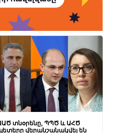
ԱԱԾ տնօրենը, ՊՊԾ և ԱՀԾ
պետերը վերանշանակվել են