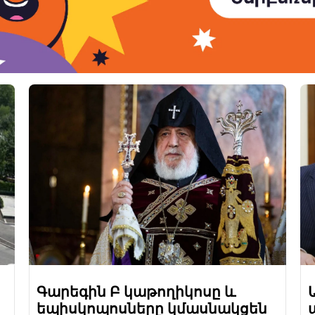
Գարեգին Բ կաթողիկոսը և
եպիսկոպոսները կմասնակցեն