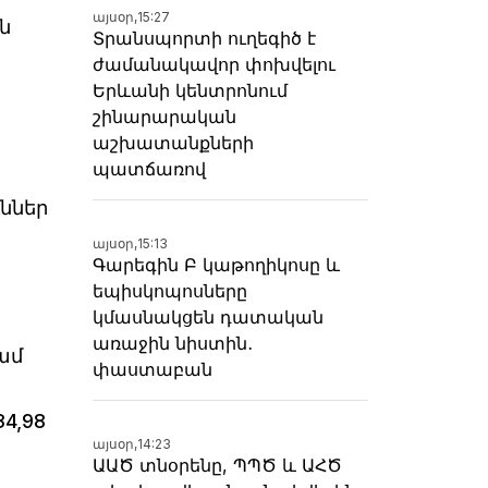
այսօր,
15:27
ն
Տրանսպորտի ուղեգիծ է
ժամանակավոր փոխվելու
Երևանի կենտրոնում
շինարարական
աշխատանքների
պատճառով
ններ
այսօր,
15:13
Գարեգին Բ կաթողիկոսը և
եպիսկոպոսները
կմասնակցեն դատական
առաջին նիստին․
ամ
փաստաբան
4,98
այսօր,
14:23
ԱԱԾ տնօրենը, ՊՊԾ և ԱՀԾ