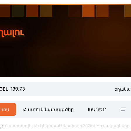
GEL
139.73
Եղանա
հոս
Հատուկ նախագծեր
ԽԱՂԵՐ
ր
»
Հաստատվել են էլեկտրաէներգիայի 2025թ․–ի սակագները