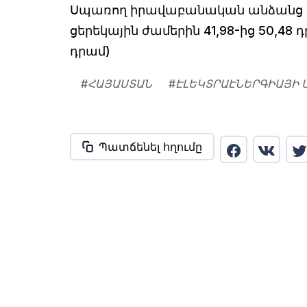
Սպառող իրավաբանական անձանց (ձ
ցերեկային ժամերին 41,98-ից 50,48 դրա
դրամ)
#
ՀԱՅԱՍՏԱՆ
#
ԷԼԵԿՏՐԱԷՆԵՐԳԻԱՅԻ 
Պատճենել հղումը