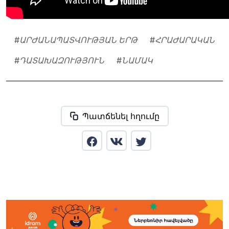
#
ԱՐԺԱՆԱՊԱՏՎՈՒԹՅԱՆ ԵՐԹ
#
ՀՐԱԺԱՐԱԿԱՆ
#
ԴԱՏԱԽԱԶՈՒԹՅՈՒՆ
#
ՆԱՄԱԿ
Պատճենել հղումը