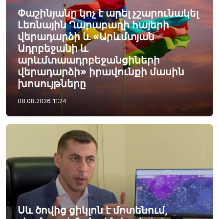
Փաշինյանը կոչ է արել չշարունակել
Լեռնային Ղարաբաղի հայերի
վերադարձի և «Արևմտյան
Ադրբեջանի և
արևմտաադրբեջանցիների
վերադարձի» իրավունքի մասին
խոսույթները
08.08.2026
11:24
Սև ծովից ցիկլոն է մոտենում,