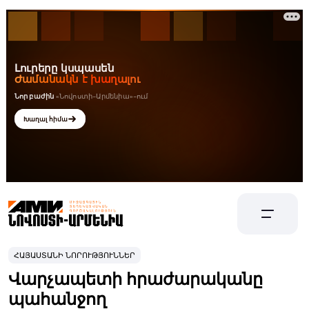
ՀԱՅԱՍՏԱՆԻ ՆՈՐՈՒԹՅՈՒՆՆԵՐ
Վարչապետի հրաժարականը
պահանջող