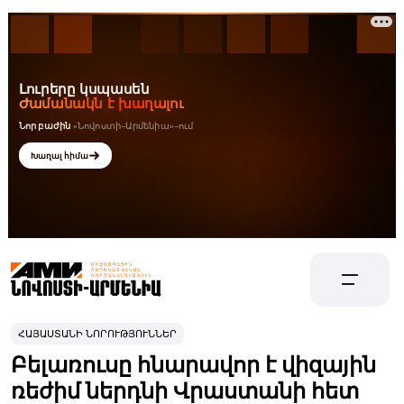
ՀԱՅԱՍՏԱՆԻ ՆՈՐՈՒԹՅՈՒՆՆԵՐ
Բելառուսը հնարավոր է վիզային
ռեժիմ ներդնի Վրաստանի հետ