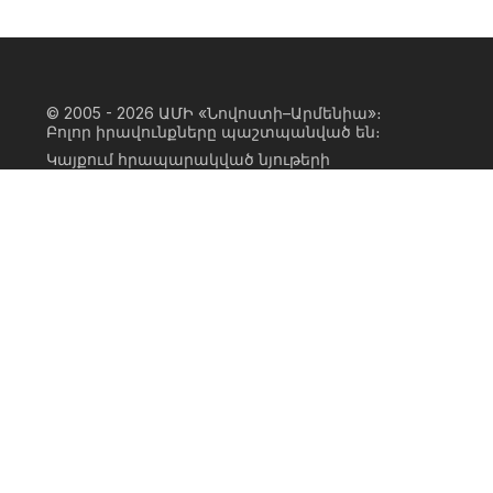
© 2005 - 2026
ԱՄԻ «Նովոստի–Արմենիա»։
Բոլոր իրավունքները պաշտպանված են։
Կայքում հրապարակված նյութերի
ամբողջական կամ մասնակի
օգտագործումը հնարավոր է միայն ԱՄԻ
«Նովոստի–Արմենիա» գործակալության
իրավատիրոջ գրավոր համաձայնության
առկայության և կայքին հիպերհղում
անելու դեպքում։ Հղումը պետք է լինի
ուղիղ, ակտիվ, ոչ սկրիպտային,
ինդեքսավորման համար բաց։ Կայքում
հրապարակված նյութերի հեղինակների
կարծիքը կարող է չհամընկնել
խմբագրության դիրքորոշման հետ։
Privacy Policy
Terms of Use
Cookie Policy