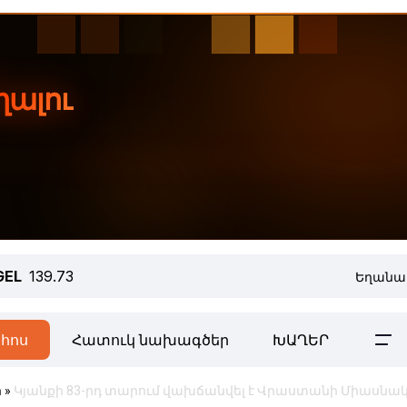
GEL
139.73
Եղանա
հոս
Հատուկ նախագծեր
ԽԱՂԵՐ
ր
»
Կյանքի 83-րդ տարում վախճանվել է Վրաստանի Միասնա