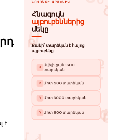
րդ
 է