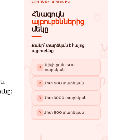
 և
ւնը: