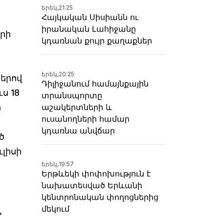
երեկ,
21:25
Հայկական Սիսիանն ու
իրանական Լահիջանը
երի
կդառնան քույր քաղաքներ
երեկ,
20:25
ներով
Դիլիջանում համայնքային
ս 18
տրանսպորտը
ի
աշակերտների և
ուսանողների համար
կդառնա անվճար
ծ
ւլիսի
երեկ,
19:57
Երթևեկի փոփոխություն է
նախատեսված Երևանի
կենտրոնական փողոցներից
մեկում
,