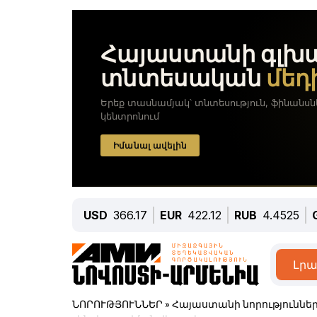
USD
366.17
EUR
422.12
RUB
4.4525
Լրա
ՆՈՐՈՒԹՅՈՒՆՆԵՐ
»
Հայաստանի նորություննե