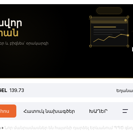
GEL
139.73
Եղանա
հոս
Հատուկ նախագծեր
ԽԱՂԵՐ
ր
»
Նոր մանրամասներ են հայտնի դարձել Երևանում ՊՊԾ գնդ