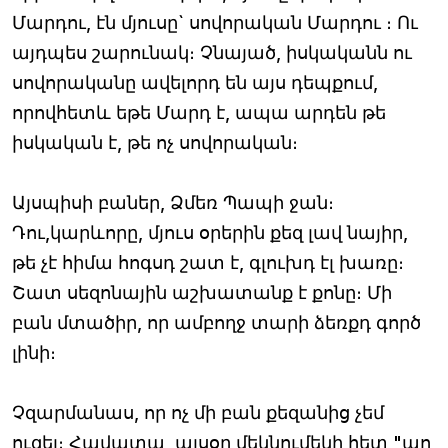
Մարդու, էն մյուսը` սովորական Մարդու ։ Ու
այդպես շարունակ։ Չնայած, իսկականն ու
սովորականը ավելորդ են այս դեպքում,
որովհետև եթե Մարդ է, ապա արդեն թե
իսկական է, թե ոչ սովորական։
Այսպիսի բաներ, Ձմեռ Պապի ջան։
Դու,կարևորը, մյուս օրերին քեզ լավ նայիր,
թե չէ հիմա հոգսդ շատ է, գլուխդ էլ խառը։
Շատ սեզոնային աշխատանք է քոնը։ Մի
բան մտածիր, որ ամբողջ տարի ձեռքդ գործ
լինի։
Չզարմանաս, որ ոչ մի բան քեզանից չեմ
ուզել։ Հավատա, այսօր մեկնումեկի հետ "պո