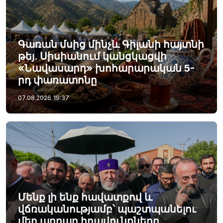
Գառան մսից մինչև Գիլանի հայտնի
թեյ. Սիսիանում կանցկացվի
«Նավասարդ» խոհարարական 5-
րդ փառատոնը
07.08.2026
19:37
Մենք լի ենք հավատքով և
վճռականությամբ՝ պաշտպանելու
մեր արդար իրավունքները․