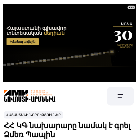
ՀԱՅԱՍՏԱՆԻ ՆՈՐՈՒԹՅՈՒՆՆԵՐ
ՀՀ ԿԳ նախարարը նամակ է գրել
Ձմեռ Պապին