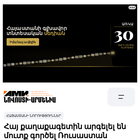
ՀԱՅԱՍՏԱՆԻ ՆՈՐՈՒԹՅՈՒՆՆԵՐ
Հայ քաղաքագետին արգելել են
մուտք գործել Ռուսաստան