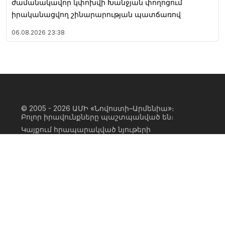
ժամանակավոր կփոխվի Խանջյան փողոցում
իրականացվող շինարարության պատճառով
06.08.2026
23:38
© 2005 - 2026
ԱՄԻ «Նովոստի–Արմենիա»։
Բոլոր իրավունքները պաշտպանված են։
Կայքում հրապարակված նյութերի
ամբողջական կամ մասնակի
օգտագործումը հնարավոր է միայն ԱՄԻ
«Նովոստի–Արմենիա» գործակալության
իրավատիրոջ գրավոր համաձայնության
առկայության և կայքին հիպերհղում
անելու դեպքում։ Հղումը պետք է լինի
ուղիղ, ակտիվ, ոչ սկրիպտային,
ինդեքսավորման համար բաց։ Կայքում
հրապարակված նյութերի հեղինակների
կարծիքը կարող է չհամընկնել
խմբագրության դիրքորոշման հետ։