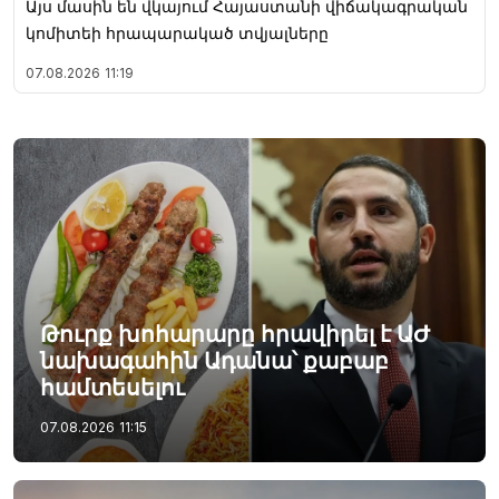
Այս մասին են վկայում Հայաստանի վիճակագրական
կոմիտեի հրապարակած տվյալները
07.08.2026
11:19
Թուրք խոհարարը հրավիրել է ԱԺ
նախագահին Ադանա՝ քաբաբ
համտեսելու
07.08.2026
11:15