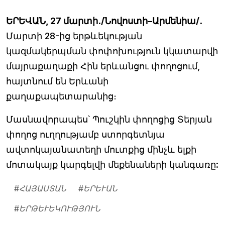
ԵՐԵՎԱՆ, 27 մարտի․/Նովոստի–Արմենիա/․
Մարտի 28-ից երթևեկության
կազմակերպման փոփոխություն կկատարվի
մայրաքաղաքի Հին երևանցու փողոցում,
հայտնում են Երևանի
քաղաքապետարանից։
Մասնավորապես՝ Պուշկին փողոցից Տերյան
փողոց ուղղությամբ ստորգետնյա
ավտոկայանատեղի մուտքից մինչև ելքի
մոտակայք կարգելվի մեքենաների կանգառը:
#
ՀԱՅԱՍՏԱՆ
#
ԵՐԵՒԱՆ
#
ԵՐԹԵՒԵԿՈՒԹՅՈՒՆ