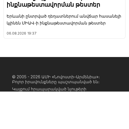
ինքնաթեստավորման թեստեր
Երևանի ընտրված դեղատներում անվճար հասանելի
կլինեն ՄԻԱՎ-ի ինքնաթեստավորման թեստեր
06.08.2026
19:37
© 2005 - 2026
ԱՄԻ «Նովոստի–Արմենիա»։
Բոլոր իրավունքները պաշտպանված են։
Կայքում հրապարակված նյութերի
ամբողջական կամ մասնակի
օգտագործումը հնարավոր է միայն ԱՄԻ
«Նովոստի–Արմենիա» գործակալության
իրավատիրոջ գրավոր համաձայնության
առկայության և կայքին հիպերհղում
անելու դեպքում։ Հղումը պետք է լինի
ուղիղ, ակտիվ, ոչ սկրիպտային,
ինդեքսավորման համար բաց։ Կայքում