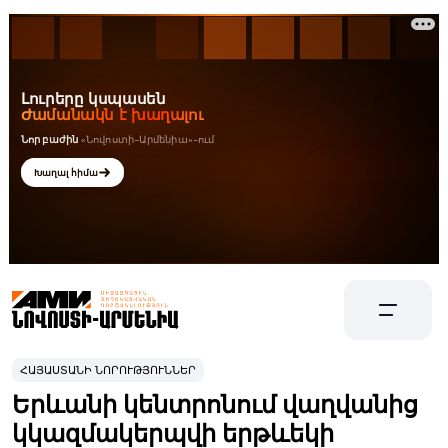
ՀԱՅԱՍՏԱՆԻ ՆՈՐՈՒԹՅՈՒՆՆԵՐ
Երևանի կենտրոնում վաղվանից
կկազմակերպվի երթևեկի