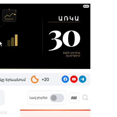
+20
կը Երևանում
Լավ լուրեր
անից