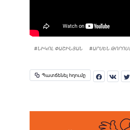
#
ՆԻԿՈԼ ՓԱՇԻՆՅԱՆ
#
ԱՐՍԵՆ ԹՈՐՈՍ
Պատճենել հղումը