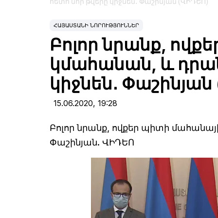
հետո նոր թվերը կիջնեն․ Փաշինյան (ՎԻԴԵՈ)
ՀԱՅԱՍՏԱՆԻ ՆՈՐՈՒԹՅՈՒՆՆԵՐ
Բոլոր նրանք, ովք
կմահանան, և դրան
կիջնեն․ Փաշինյան
15.06.2020,
19:28
Բոլոր նրանք, ովքեր պիտի մահանայի
Փաշինյան. ՎԻԴԵՈ