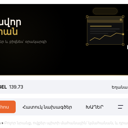
GEL
139.73
Եղանա
հոս
Հատուկ նախագծեր
ԽԱՂԵՐ
ր
»
Բոլոր նրանք, ովքեր պիտի մահանային՝ կմահանան, և դր