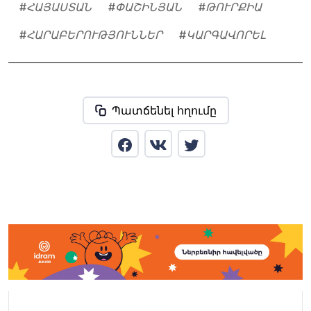
#
ՀԱՅԱՍՏԱՆ
#
ՓԱՇԻՆՅԱՆ
#
ԹՈՒՐՔԻԱ
#
ՀԱՐԱԲԵՐՈՒԹՅՈՒՆՆԵՐ
#
ԿԱՐԳԱՎՈՐԵԼ
Պատճենել հղումը