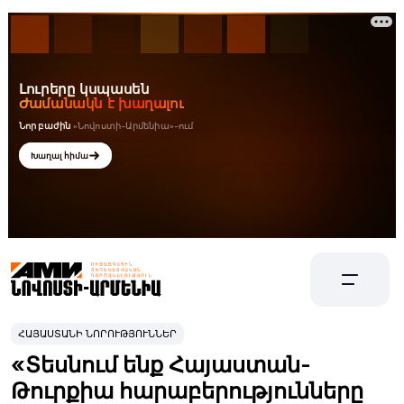
ՀԱՅԱՍՏԱՆԻ ՆՈՐՈՒԹՅՈՒՆՆԵՐ
«Տեսնում ենք Հայաստան-
Թուրքիա հարաբերությունները