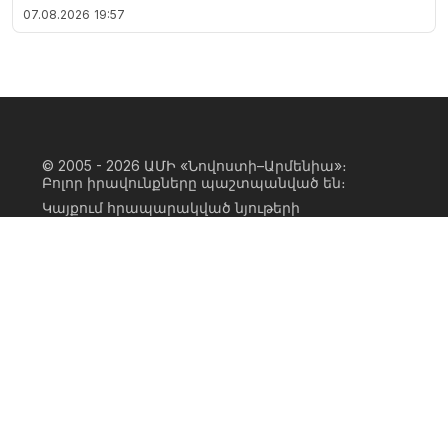
07.08.2026
19:57
© 2005 - 2026
ԱՄԻ «Նովոստի–Արմենիա»։
Բոլոր իրավունքները պաշտպանված են։
Կայքում հրապարակված նյութերի
ամբողջական կամ մասնակի
օգտագործումը հնարավոր է միայն ԱՄԻ
«Նովոստի–Արմենիա» գործակալության
իրավատիրոջ գրավոր համաձայնության
առկայության և կայքին հիպերհղում
անելու դեպքում։ Հղումը պետք է լինի
ուղիղ, ակտիվ, ոչ սկրիպտային,
ինդեքսավորման համար բաց։ Կայքում
հրապարակված նյութերի հեղինակների
կարծիքը կարող է չհամընկնել
խմբագրության դիրքորոշման հետ։
Privacy Policy
Terms of Use
Cookie Policy