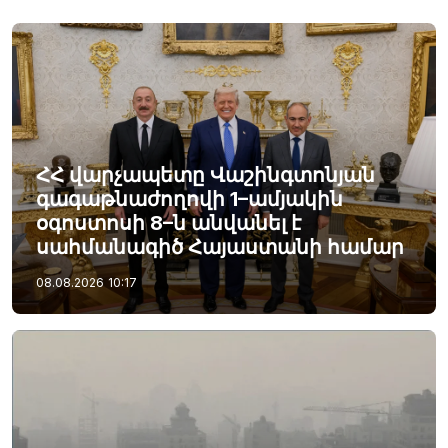
ՀՀ վարչապետը Վաշինգտոնյան
գագաթնաժողովի 1–ամյակին
օգոստոսի 8–ն անվանել է
սահմանագիծ Հայաստանի համար
08.08.2026
10:17