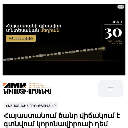
ՀԱՅԱՍՏԱՆԻ ՆՈՐՈՒԹՅՈՒՆՆԵՐ
Հայաստանում ծանր վիճակում է
գտնվում կորոնավիրուսի դեմ