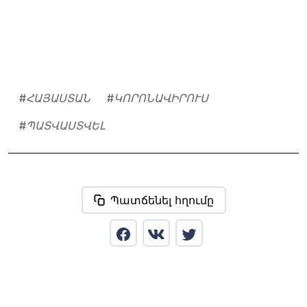
#
ՀԱՅԱՍՏԱՆ
#
ԿՈՐՈՆԱՎԻՐՈՒՍ
#
ՊԱՏՎԱՍՏՎԵԼ
Պատճենել հղումը