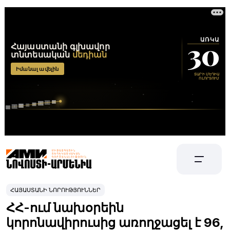
ՀԱՅԱՍՏԱՆԻ ՆՈՐՈՒԹՅՈՒՆՆԵՐ
ՀՀ-ում նախօրեին
կորոնավիրուսից առողջացել է 96,