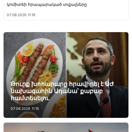
կոմիտեի հրապարակած տվյալները
07.08.2026
11:19
Թուրք խոհարարը հրավիրել է ԱԺ
նախագահին Ադանա՝ քաբաբ
համտեսելու
07.08.2026
11:15