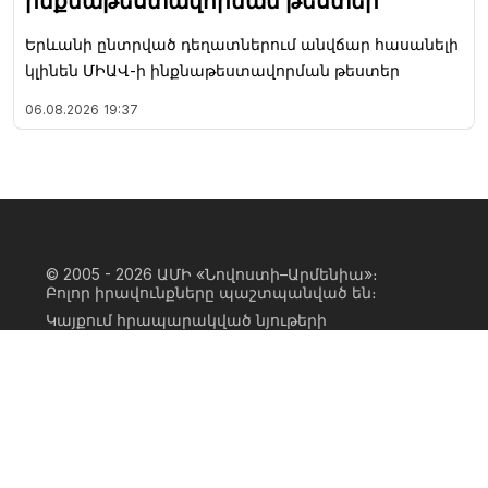
ինքնաթեստավորման թեստեր
Երևանի ընտրված դեղատներում անվճար հասանելի
կլինեն ՄԻԱՎ-ի ինքնաթեստավորման թեստեր
06.08.2026
19:37
© 2005 - 2026
ԱՄԻ «Նովոստի–Արմենիա»։
Բոլոր իրավունքները պաշտպանված են։
Կայքում հրապարակված նյութերի
ամբողջական կամ մասնակի
օգտագործումը հնարավոր է միայն ԱՄԻ
«Նովոստի–Արմենիա» գործակալության
իրավատիրոջ գրավոր համաձայնության
առկայության և կայքին հիպերհղում
անելու դեպքում։ Հղումը պետք է լինի
ուղիղ, ակտիվ, ոչ սկրիպտային,
ինդեքսավորման համար բաց։ Կայքում
հրապարակված նյութերի հեղինակների