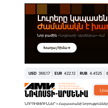
USD
366.17
EUR
422.12
RUB
4.4525
Լրա
ՆՈՐՈՒԹՅՈՒՆՆԵՐ
»
Հայաստանի նորություննե