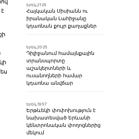
րով
երեկ,
21:25
 է
Հայկական Սիսիանն ու
իրանական Լահիջանը
կդառնան քույր քաղաքներ
քի
երեկ,
20:25
ն
Դիլիջանում համայնքային
տրանսպորտը
կի
աշակերտների և
ես
ուսանողների համար
կդառնա անվճար
երեկ,
19:57
Երթևեկի փոփոխություն է
նախատեսված Երևանի
կենտրոնական փողոցներից
մեկում