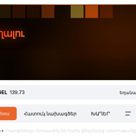
GEL
139.73
Եղանա
հոս
Հատուկ նախագծեր
ԽԱՂԵՐ
ր
»
«Կարգոները» խուսափել են հարկ վճարելուց. պետությանը