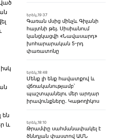
կված
յան
երեկ,
19:37
Գառան մսից մինչև Գիլանի
ել
հայտնի թեյ. Սիսիանում
և
կանցկացվի «Նավասարդ»
խոհարարական 5-րդ
փառատոնը
 իսկ
երեկ,
18:48
Մենք լի ենք հավատքով և
վճռականությամբ՝
ան
պաշտպանելու մեր արդար
իրավունքները․ Կաթողիկոս
 են
երեկ,
18:10
ր և
Թրամփը սահմանափակել է
ծննդյան փաստով ԱՄՆ