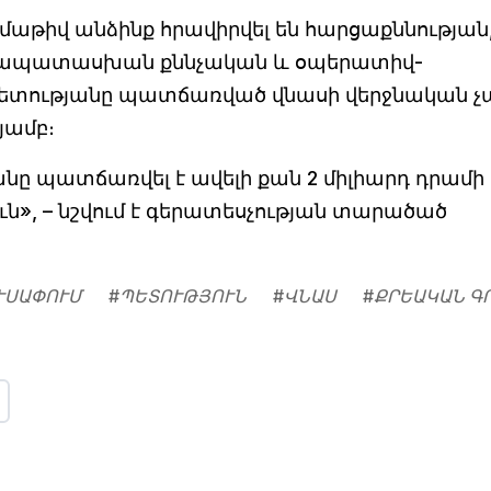
մաթիվ անձինք հրավիրվել են հարցաքննության
ամապատասխան քննչական և օպերատիվ-
պետությանը պատճառված վնասի վերջնական 
յամբ։
ը պատճառվել է ավելի քան 2 միլիարդ դրամի
ն», – նշվում է գերատեսչության տարածած
ՒՍԱՓՈՒՄ
#
ՊԵՏՈՒԹՅՈՒՆ
#
ՎՆԱՍ
#
ՔՐԵԱԿԱՆ Գ