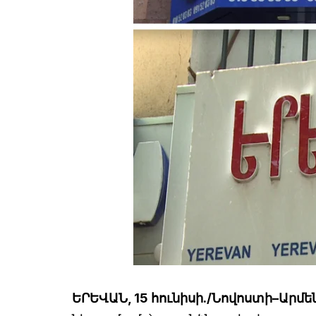
ԵՐԵՎԱՆ, 15 հունիսի./Նովոստի–Արմե