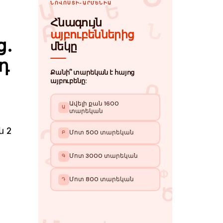
ց.
դ
ն 2