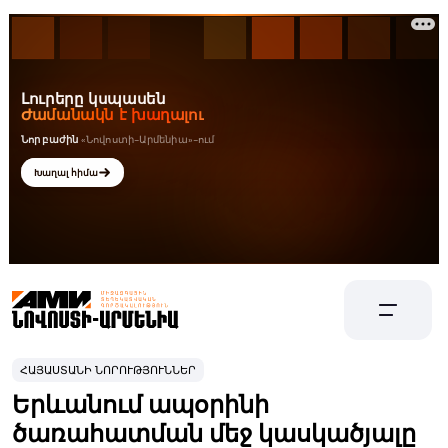
ՀԱՅԱՍՏԱՆԻ ՆՈՐՈՒԹՅՈՒՆՆԵՐ
Երևանում ապօրինի
ծառահատման մեջ կասկածյալը