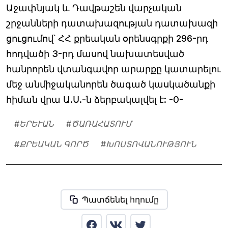
Աջափնյակ և Դավթաշեն վարչական
շրջանների դատախազության դատախազի
ցուցումով՝ ՀՀ քրեական օրենսգրքի 296-րդ
հոդվածի 3-րդ մասով նախատեսված
հանրորեն վտանգավոր արարքը կատարելու
մեջ անմիջականորեն ծագած կասկածանքի
հիման վրա Ա.Ս.-ն ձերբակալվել է: -0-
#
ԵՐԵՒԱՆ
#
ԾԱՌԱՀԱՏՈՒՄ
#
ՔՐԵԱԿԱՆ ԳՈՐԾ
#
ԽՈՍՏՈՎԱՆՈՒԹՅՈՒՆ
Պատճենել հղումը