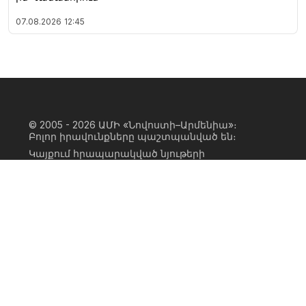
07.08.2026
12:45
© 2005 - 2026
ԱՄԻ «Նովոստի–Արմենիա»։
Բոլոր իրավունքները պաշտպանված են։
Կայքում հրապարակված նյութերի
ամբողջական կամ մասնակի
օգտագործումը հնարավոր է միայն ԱՄԻ
«Նովոստի–Արմենիա» գործակալության
իրավատիրոջ գրավոր համաձայնության
առկայության և կայքին հիպերհղում
անելու դեպքում։ Հղումը պետք է լինի
ուղիղ, ակտիվ, ոչ սկրիպտային,
ինդեքսավորման համար բաց։ Կայքում
հրապարակված նյութերի հեղինակների
կարծիքը կարող է չհամընկնել
խմբագրության դիրքորոշման հետ։
Privacy Policy
Terms of Use
Cookie Policy