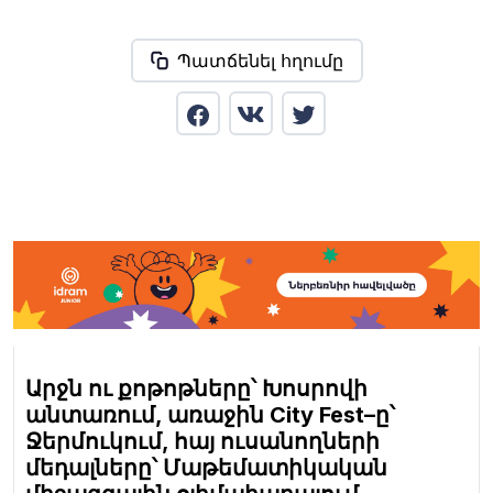
Պատճենել հղումը
Արջն ու քոթոթները՝ Խոսրովի
անտառում, առաջին City Fest–ը՝
Ջերմուկում, հայ ուսանողների
մեդալները՝ Մաթեմատիկական