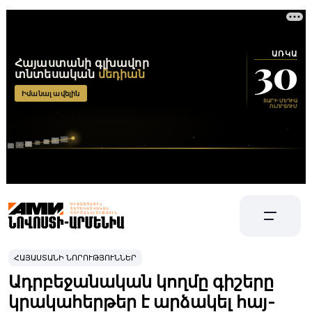
ՀԱՅԱՍՏԱՆԻ ՆՈՐՈՒԹՅՈՒՆՆԵՐ
Ադրբեջանական կողմը գիշերը
կրակահերթեր է արձակել հայ-