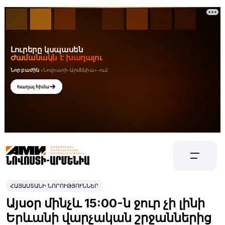
ՀԱՅԱՍՏԱՆԻ ՆՈՐՈՒԹՅՈՒՆՆԵՐ
Այսօր մինչև 15:00-ն ջուր չի լինի
Երևանի վարչական շրջաններից