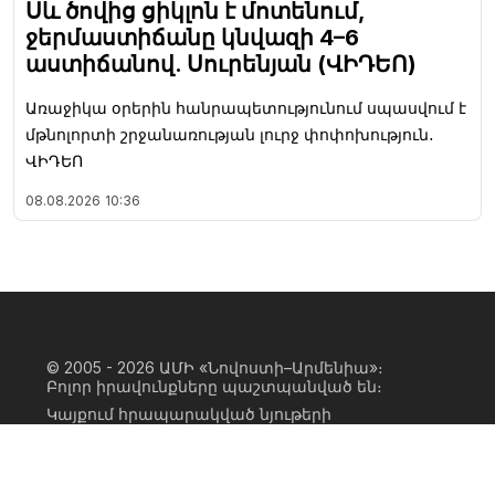
Սև ծովից ցիկլոն է մոտենում,
ջերմաստիճանը կնվազի 4–6
աստիճանով. Սուրենյան (ՎԻԴԵՈ)
Առաջիկա օրերին հանրապետությունում սպասվում է
մթնոլորտի շրջանառության լուրջ փոփոխություն․
ՎԻԴԵՈ
08.08.2026
10:36
© 2005 - 2026
ԱՄԻ «Նովոստի–Արմենիա»։
Բոլոր իրավունքները պաշտպանված են։
Կայքում հրապարակված նյութերի
ամբողջական կամ մասնակի
օգտագործումը հնարավոր է միայն ԱՄԻ
«Նովոստի–Արմենիա» գործակալության
իրավատիրոջ գրավոր համաձայնության