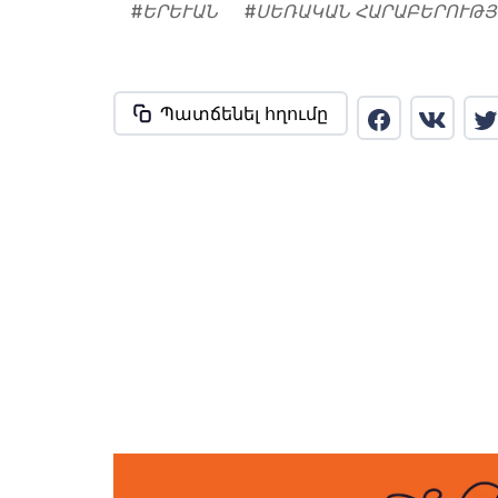
#
ԵՐԵՒԱՆ
#
ՍԵՌԱԿԱՆ ՀԱՐԱԲԵՐՈՒԹՅ
Պատճենել հղումը