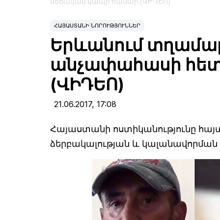
սեռական կապի համար (ՎԻԴԵՈ)
ՀԱՅԱՍՏԱՆԻ ՆՈՐՈՒԹՅՈՒՆՆԵՐ
Երևանում տղամար
անչափահասի հետ
(ՎԻԴԵՈ)
21.06.2017,
17:08
Հայաստանի ոստիկանությունը հայ
ձերբակալության և կալանավորման 