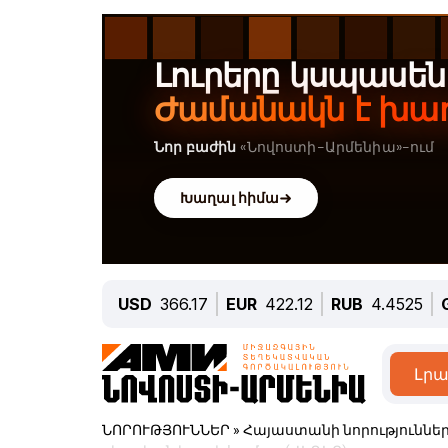
USD
366.17
EUR
422.12
RUB
4.4525
Լրա
ՆՈՐՈՒԹՅՈՒՆՆԵՐ
»
Հայաստանի նորություննե