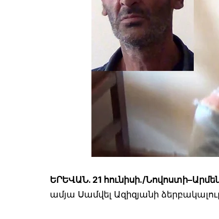
ԵՐԵՎԱՆ. 21 հունիսի./Նովոստի–Արմե
ամյա Սամվել Ազիզյանի ձերբակալո