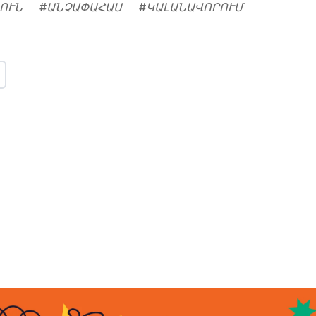
ՈՒՆ
#
ԱՆՉԱՓԱՀԱՍ
#
ԿԱԼԱՆԱՎՈՐՈՒՄ