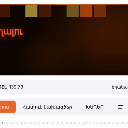
GEL
139.73
Եղանա
հոս
Հատուկ նախագծեր
ԽԱՂԵՐ
ր
»
Երևանում տղամարդը կալանավորվել է անչափահասի հ