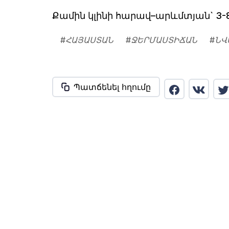
Քամին կլինի հարավ–արևմտյան` 3-8
#
ՀԱՅԱՍՏԱՆ
#
ՋԵՐՄԱՍՏԻՃԱՆ
#
ՆՎ
Պատճենել հղումը