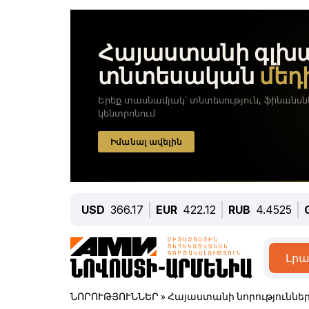
USD
366.17
EUR
422.12
RUB
4.4525
Լրա
ՆՈՐՈՒԹՅՈՒՆՆԵՐ
»
Հայաստանի նորություննե