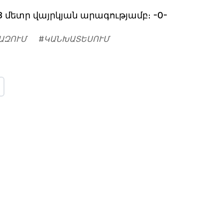
 մետր վայրկյան արագությամբ։ -0-
ԱԶՈՒՄ
#
ԿԱՆԽԱՏԵՍՈՒՄ