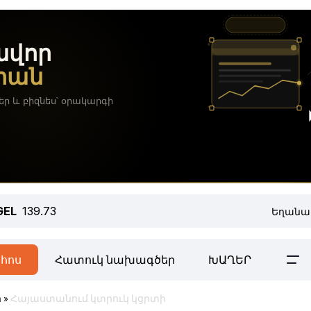
GEL
139.73
Եղանա
հոս
Հատուկ նախագծեր
ԽԱՂԵՐ
ր
»
Հայաստանում կտրուկ կցրտի