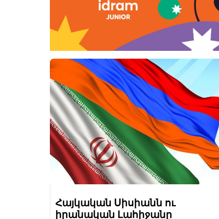
Հայկական Սիսիանն ու
իրանական Լահիջանը