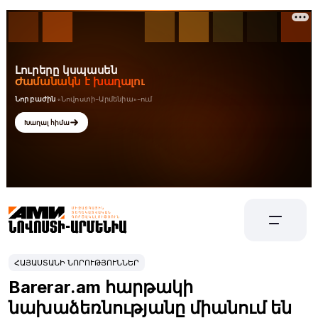
ՀԱՅԱՍՏԱՆԻ ՆՈՐՈՒԹՅՈՒՆՆԵՐ
Barerar.am հարթակի
նախաձեռնությանը միանում են