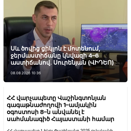
Սև ծովից ցիկլոն է մոտենում,
ջերմաստիճանը կնվազի 4–6
աստիճանով. Սուրենյան (ՎԻԴԵՈ)
08.08.2026
10:36
ՀՀ վարչապետը Վաշինգտոնյան
գագաթնաժողովի 1–ամյակին
օգոստոսի 8–ն անվանել է
սահմանագիծ Հայաստանի համար
ՀՀ վարչապետ Նիկոլ Փաշինյանը 2025 թվականի