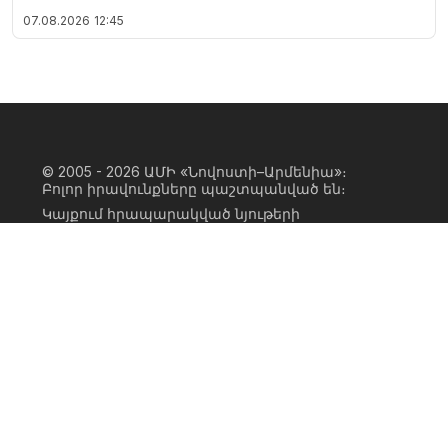
07.08.2026
12:45
© 2005 - 2026
ԱՄԻ «Նովոստի–Արմենիա»։
Բոլոր իրավունքները պաշտպանված են։
Կայքում հրապարակված նյութերի
ամբողջական կամ մասնակի
օգտագործումը հնարավոր է միայն ԱՄԻ
«Նովոստի–Արմենիա» գործակալության
իրավատիրոջ գրավոր համաձայնության
առկայության և կայքին հիպերհղում
անելու դեպքում։ Հղումը պետք է լինի
ուղիղ, ակտիվ, ոչ սկրիպտային,
ինդեքսավորման համար բաց։ Կայքում
հրապարակված նյութերի հեղինակների
կարծիքը կարող է չհամընկնել
խմբագրության դիրքորոշման հետ։
Privacy Policy
Terms of Use
Cookie Policy