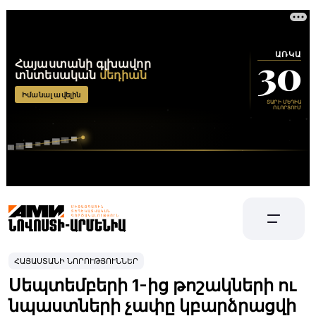
ՀԱՅԱՍՏԱՆԻ ՆՈՐՈՒԹՅՈՒՆՆԵՐ
Սեպտեմբերի 1-ից թոշակների ու
նպաստների չափը կբարձրացվի