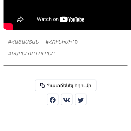
#
ՀԱՅԱՍՏԱՆ
#
ՀՈՒՆԻՍԻ 10
#
ԿԱՐԵՒՈՐ ԼՈՒՐԵՐ
Պատճենել հղումը