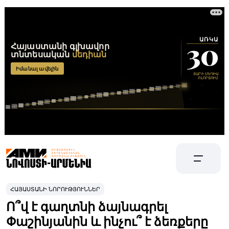
ՀԱՅԱՍՏԱՆԻ ՆՈՐՈՒԹՅՈՒՆՆԵՐ
Ո՞վ է գաղտնի ձայնագրել
Փաշինյանին և ինչու՞ է ձեռքերը