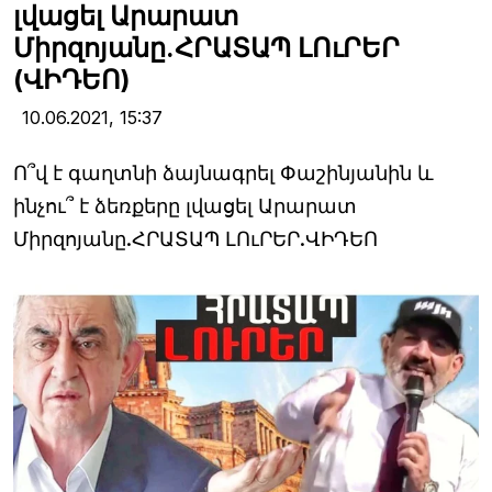
լվացել Արարատ
Միրզոյանը.ՀՐԱՏԱՊ ԼՈւՐԵՐ
(ՎԻԴԵՈ)
10.06.2021,
15:37
Ո՞վ է գաղտնի ձայնագրել Փաշինյանին և
ինչու՞ է ձեռքերը լվացել Արարատ
Միրզոյանը.ՀՐԱՏԱՊ ԼՈւՐԵՐ.ՎԻԴԵՈ