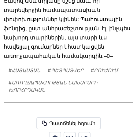
Յակով Ասատրյանը նշեց նաև, որ
տարեվերջին համապատասխան
փոփոխություններ կլինեն: Պահուստային
ֆոնդից, ըստ անհրաժեշտության էլ, ինչպես
նախորդ տարիներին, այս տարի ևս
հավելյալ գումարներ կհատկացվեն
առողջապահական համակարգին:–0–
#
ՀԱՅԱՍՏԱՆ
#
ՊԵՏՊԱՏՎԵՐ
#
ԲՈՒԺՈՒՄ
#
ԱՌՈՂՋԱՊԱՀՈՒԹՅԱՆ ՆԱԽԱՐԱՐԻ
ԽՈՐՀՐԴԱԿԱՆ
Պատճենել հղումը