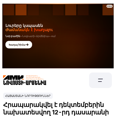
ՀԱՅԱՍՏԱՆԻ ՆՈՐՈՒԹՅՈՒՆՆԵՐ
Հրապարակվել է դեկտեմբերին
նախատեսվող 12-րդ դասարանի