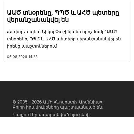
ԱԱԾ տնօրենը, ՊՊԾ և ԱՀԾ պետերը
վերանշանակվել են
ՀՀ վարչապետ Նիկոլ Փաշինյանի որոշմամբ՝ ԱԱԾ
տնօրենը, ՊՊԾ և ԱՀԾ պետերը վերանշանակվել են
իրենց պաշտոններում
06.08.2026
14:23
© 2005 - 2026
ԱՄԻ «Նովոստի–Արմենիա»։
Բոլոր իրավունքները պաշտպանված են։
Կայքում հրապարակված նյութերի
ամբողջական կամ մասնակի
օգտագործումը հնարավոր է միայն ԱՄԻ
«Նովոստի–Արմենիա» գործակալության