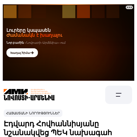
ՀԱՅԱՍՏԱՆԻ ՆՈՐՈՒԹՅՈՒՆՆԵՐ
Էդվարդ Հովհաննիսյանը
նշանակվեց ՊԵԿ նախագահ