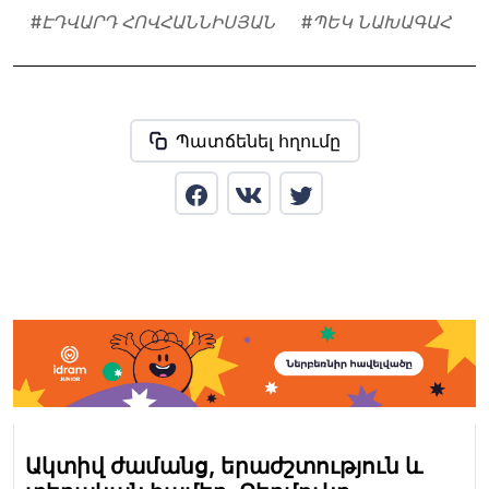
#
ԷԴՎԱՐԴ ՀՈՎՀԱՆՆԻՍՅԱՆ
#
ՊԵԿ ՆԱԽԱԳԱՀ
Պատճենել հղումը
Ակտիվ ժամանց, երաժշտություն և