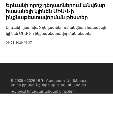
Երևանի որոշ դեղատներում անվճար
հասանելի կլինեն ՄԻԱՎ-ի
ինքնաթեստավորման թեստեր
Երևանի ընտրված դեղատներում անվճար հասանելի
կլինեն ՄԻԱՎ-ի ինքնաթեստավորման թեստեր
06.08.2026
19:37
© 2005 - 2026
ԱՄԻ «Նովոստի–Արմենիա»։
Բոլոր իրավունքները պաշտպանված են։
Կայքում հրապարակված նյութերի
ամբողջական կամ մասնակի
օգտագործումը հնարավոր է միայն ԱՄԻ
«Նովոստի–Արմենիա» գործակալության
իրավատիրոջ գրավոր համաձայնության
առկայության և կայքին հիպերհղում