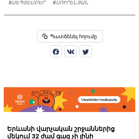
#
ՍԵՊՏԵՄԲԵՐ
#
ՍՈՒՐԵՆՅԱՆ
Պատճենել հղումը
Երևանի վարչական շրջաններից
մեկում 32 ժամ գազ չի լինի