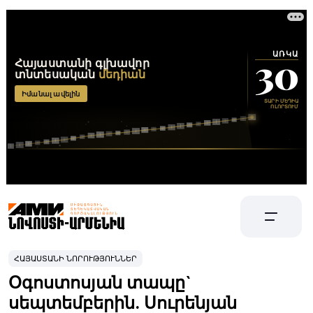
ՀԱՅԱՍՏԱՆԻ ՆՈՐՈՒԹՅՈՒՆՆԵՐ
Օգոստոսյան տապը`
սեպտեմբերին. Սուրենյան