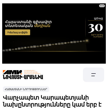
ՀԱՅԱՍՏԱՆԻ ՆՈՐՈՒԹՅՈՒՆՆԵՐ
Վարչապետ Կարապետյանի
նախընտրությունները կամ երբ է