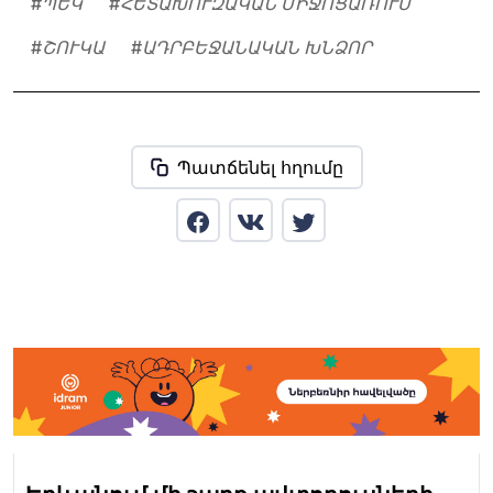
#
ՊԵԿ
#
ՀԵՏԱԽՈՒԶԱԿԱՆ ՄԻՋՈՑԱՌՈՒՄ
#
ՇՈՒԿԱ
#
ԱԴՐԲԵՋԱՆԱԿԱՆ ԽՆՁՈՐ
Պատճենել հղումը