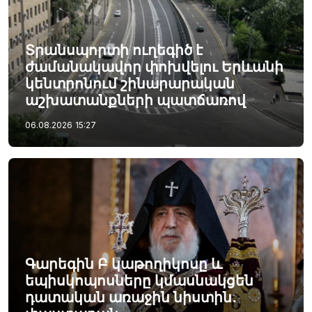
Տրանսպորտի ուղեգիծ է
ժամանակավոր փոխվելու Երևանի
կենտրոնում շինարարական
աշխատանքների պատճառով
06.08.2026
15:27
Գարեգին Բ կաթողիկոսը և
եպիսկոպոսները կմասնակցեն
դատական առաջին նիստին․