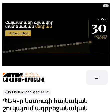
ՀԱՅԱՍՏԱՆԻ ՆՈՐՈՒԹՅՈՒՆՆԵՐ
ՊԵԿ-ը կստուգի հայկական
շուկայում ադրբեջանական