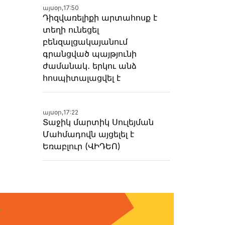
այսօր,
17:50
Դիզվառելիքի արտահոսք է
տեղի ունեցել
բենզալցակայանում
գրանցված պայթյունի
ժամանակ․ երկու անձ
հոսպիտալացվել է
այսօր,
17:22
Տաջիկ մարտիկ Սուլեյման
Մահմադովն այցելել է
Եռաբլուր (ՎԻԴԵՈ)