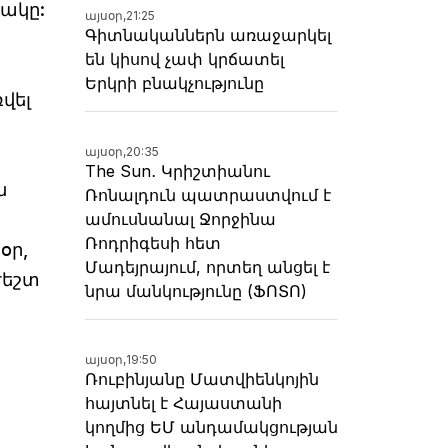
ցակը:
այսօր,
21:25
Գիտնականներն առաջարկել
են կիսով չափ կրճատել
Երկրի բնակչությունը
վել
այսօր,
20:35
The Sun․ Կրիշտիանու
ն
Ռոնալդուն պատրաստվում է
ամուսնանալ Ջորջինա
Ռոդրիգեսի հետ
օր,
Մադեյրայում, որտեղ անցել է
ժեշտ
նրա մանկությունը (ՖՈՏՈ)
այսօր,
19:50
Ռուբինյանը Մատվիենկոյին
հայտնել է Հայաստանի
կողմից ԵՄ անդամակցության