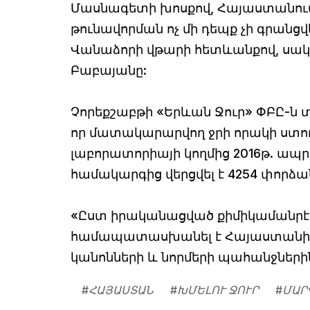
Մասնագետի խոսքով, Հայաստանում 
թունավորման ոչ մի դեպք չի գրանցվ
Վանաձորի վթարի հետևանքով, սակա
Բաբայանը:
Չորեքշաբթի «Երևան Ջուր» ՓԲԸ-ն 
որ մատակարարվող ջրի որակի ստո
լաբորատորիայի կողմից 2016թ. ապ
համակարգից վերցվել է 4254 փորձան
«Ըստ իրականացված քիմիկամանրէա
համապատասխանել է Հայաստանի 
կանոնների և նորմերի պահանջներին»,
#
ՀԱՅԱՍՏԱՆ
#
ԽՄԵԼՈՒ ՋՈՒՐ
#
ՄԱՐ