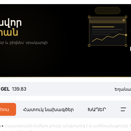
GEL
139.83
Եղանա
հոս
Հատուկ նախագծեր
ԽԱՂԵՐ
ր
»
Հայաստանի խմելու ջուրը անվտանգ է և ամենամաքուրը. 