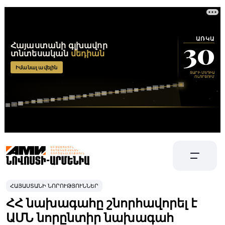
ՀԱՅԱՍՏԱՆԻ ՆՈՐՈՒԹՅՈՒՆՆԵՐ
ՀՀ նախագահը շնորհավորել է
ԱՄՆ նորընտիր նախագահ