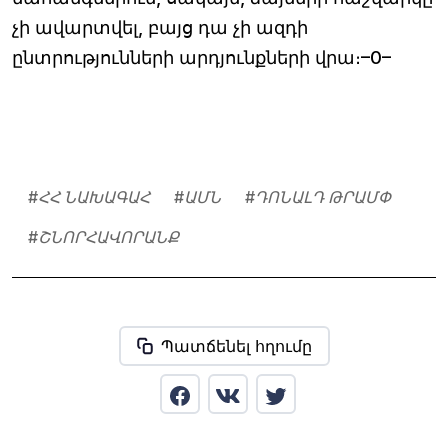
չի ավարտվել, բայց դա չի ազդի
ընտրությունների արդյունքների վրա։–0–
#
ՀՀ ՆԱԽԱԳԱՀ
#
ԱՄՆ
#
ԴՈՆԱԼԴ ԹՐԱՄՓ
#
ՇՆՈՐՀԱՎՈՐԱՆՔ
Պատճենել հղումը