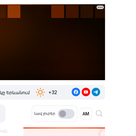
+32
կը Երևանում
Լավ լուրեր
եպք,