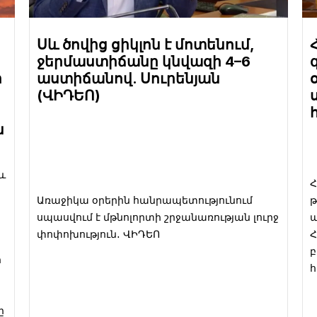
Սև ծովից ցիկլոն է մոտենում,
ջերմաստիճանը կնվազի 4–6
ի
աստիճանով. Սուրենյան
(ՎԻԴԵՈ)
ն
և
Հ
Առաջիկա օրերին հանրապետությունում
թ
սպասվում է մթնոլորտի շրջանառության լուրջ
ա
փոփոխություն․ ՎԻԴԵՈ
Հ
բ
ի
հ
ը