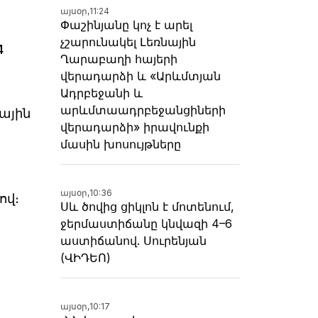
այսօր,
11:24
Փաշինյանը կոչ է արել
չշարունակել Լեռնային
4
Ղարաբաղի հայերի
վերադարձի և «Արևմտյան
Ադրբեջանի և
արևմտաադրբեջանցիների
ային
վերադարձի» իրավունքի
մասին խոսույթները
այսօր,
10:36
ով։
Սև ծովից ցիկլոն է մոտենում,
ջերմաստիճանը կնվազի 4–6
աստիճանով. Սուրենյան
(ՎԻԴԵՈ)
այսօր,
10:17