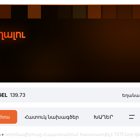
GEL
139.73
Եղանա
հոս
Հատուկ նախագծեր
ԽԱՂԵՐ
ր
»
Կորոնավիրուսը Հայաստանում. հաստատվել է 1075 նոր դ