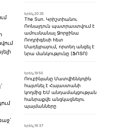
երեկ,
20:35
ւմ
The Sun․ Կրիշտիանու
Ռոնալդուն պատրաստվում է
ամուսնանալ Ջորջինա
ի
Ռոդրիգեսի հետ
նվում
Մադեյրայում, որտեղ անցել է
յելի
նրա մանկությունը (ՖՈՏՈ)
երեկ,
19:50
Ռուբինյանը Մատվիենկոյին
հայտնել է Հայաստանի
`
կողմից ԵՄ անդամակցության
հանրաքվե անցկացնելու
կում
պայմանները
ռաջ`
երեկ,
19:37