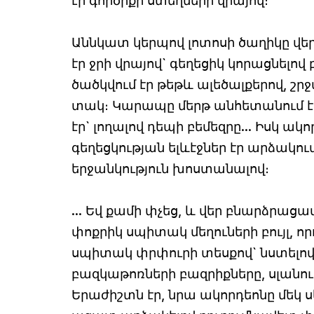
էր գործիքի ստեղների վրայով։
Աննկատ կերպով լոտոսի ծաղիկը վ
էր ջրի վրայով` գեղեցիկ կորացնելո
ծածկվում էր թեթև ալեծալքերով, շր
տակ։ Կարապը մերթ անհետանում էր 
էր` լողալով դեպի բեմեզրը... Իսկ ակ
գեղեցկության ելևէջներ էր արձակու
երջանկություն խոստանալով։
... Եվ քամի փչեց, և վեր բնարձրաց
փոքրիկ սպիտակ մեղուների բույլ, ո
սպիտակ փրփուրի տեսքով` նստելով
բազկաթոռների բազրիքները, սլանու
Երաժիշտն էր, նրա ակորդեոնը մեկ 