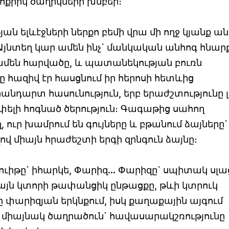
քրիկ ծաղիկների խմբեր։
 ելևէջների ներքո բեմի վրա մի ողջ կյանք ա
։ Այնտեղ կար ամեն ինչ` մանկական անհոգ հնար
 ամեն հարվածը, և պատանեկության բուռն
 հազիվ էր հասցնում իր հերոսի հետևից
անդարտ հասունություն, երբ երաժշտությունը լ
ափելի հոգնած ծերություն։ Գագաթից սահող
 ուր խամրում են գույները և բթանում ձայները`
ով միայն հրաժեշտի երգի զրնգուն ձայնը։
ւիթը` իհարկե, Փարիզ... Փարիզը` սպիտակ սլա
յն կտորի թափանցիկ ընթացքը, թևի կտրուկ
 փարիզյան երկնքում, իսկ քաղաքային այգում
 միայնակ ծաղրածուն` հավասարակշռությունը