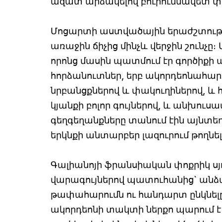
ազատ արձակելով բուրումնավետ փո
Մոցարտի աստվածային երաժշտության
առաջին ճիչից մինչև վերջին շունչը
որոնց մասին պատմում էր գործիքի
հորձանուտներ, երբ ակորդեոնահարը
նրբանցքներով և փակուղիներով, և հ
կյանքի բոլոր գույներով, և անխուս
գեղգեղանքները տանում էին այնտեղ,
երկնքի անտարբեր լազուրում թողնել
Գալիանոյի ֆրանսիական փոքրիկ սյո
վարագույներով պատուհանից` անձա
թափահարումն ու հանդարտ ընկնելը
ակորդեոնի տակտի ներքո պարում է