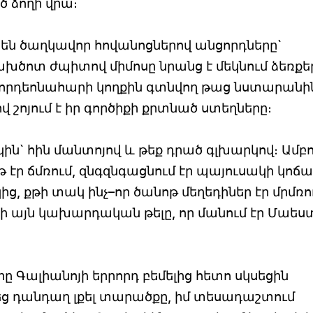
ծ ձողի վրա։
 են ծաղկավոր հովանոցներով անցորդները`
խծոտ ժպիտով միմոսը նրանց է մեկնում ձեռքե
 ակորդեոնահարի կողքին գտնվող թաց նստարանի
շոյում է իր գործիքի քրտնած ստեղները։
կին` հին մանտոյով և թեք դրած գլխարկով։ Ամբ
թ էր ճմռում, զնգզնգացնում էր պայուսակի կոճա
ց, քթի տակ ինչ–որ ծանոթ մեղեդիներ էր մրմռո
նեի այն կախարդական թելը, որ մանում էր Մաես
ը Գալիանոյի երրորդ բեմելից հետո սկսեցին
ց դանդաղ լքել տարածքը, իմ տեսադաշտում