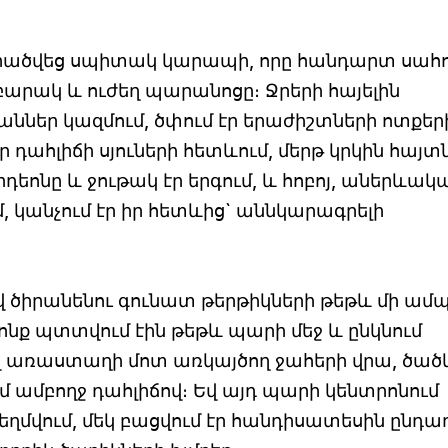
երածվեց սպիտակ կարապի, որը հանդարտ սահո
վ բարակ և ուժեղ պարանոցը։ Ջրերի հայելին
ջաններ կազմում, ծփում էր երաժիշտների ոտքեր
դահլիճի սյուների հետևում, մերթ կրկին հայտ
որդեոնը և ջութակ էր երգում, և հոբոյ, աներևակա
մ, կանչում էր իր հետևից` աննկարագրելի
ավ ծիրանենու գունատ թերթիկների թեթև մի ամպ
րոնք պտտվում էին թեթև պարի մեջ և ընկնում
 առաստաղի մոտ առկայծող ջահերի վրա, ծած
մ ամբողջ դահլիճով։ Եվ այդ պարի կենտրոնում
սեղմվում, մեկ բացվում էր հանդիսատեսին ընդա