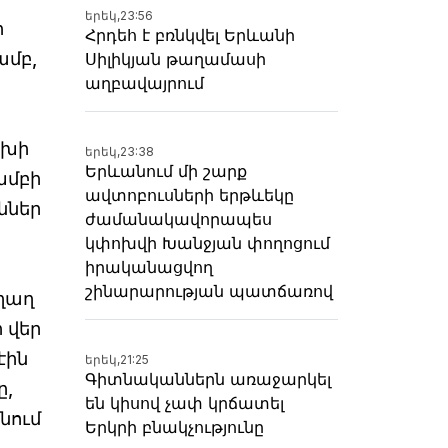
երեկ,
23:56
ի
Հրդեհ է բռնկվել Երևանի
ամբ,
Սիլիկյան թաղամասի
աղբավայրում
ախի
երեկ,
23:38
Երևանում մի շարք
խմբի
ավտոբուսների երթևեկը
ններ
ժամանակավորապես
կփոխվի Խանջյան փողոցում
իրականացվող
շինարարության պատճառով
նղաղ
 վեր
էին
երեկ,
21:25
Գիտնականներն առաջարկել
ը,
են կիսով չափ կրճատել
նում
Երկրի բնակչությունը