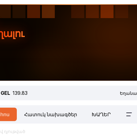
GEL
139.83
Եղանա
հոս
Հատուկ նախագծեր
ԽԱՂԵՐ
վ դյութված