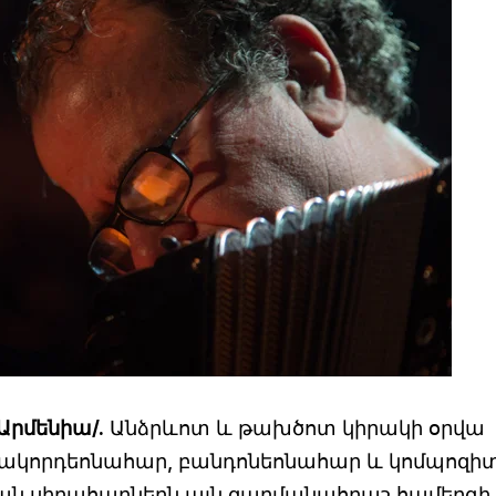
Արմենիա/.
Անձրևոտ և թախծոտ կիրակի օրվա
ար ակորդեոնահար, բանդոնեոնահար և կոմպոզի
յան սիրահարներն այն զարմանահրաշ համերգի