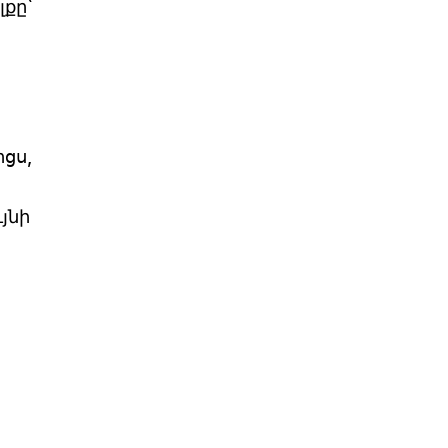
քը`
ցս,
յնի