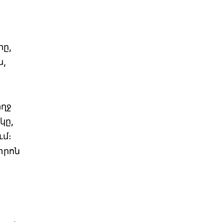
րը,
ն,
ողջ
կը,
ւմ։
տրոն