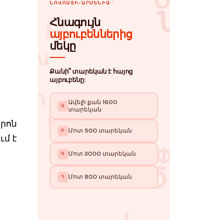
րոն
ւմ է