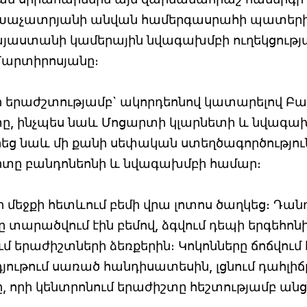
ամ Խաչատրյանի անվան համերգասրահի պատեր
Հայաստանի կամերային նվագախմբի ուղեկցությ
Մարտիրոսյանը։
ճի երաժշտությամբ` ակորդեոնով կատարելով Բ
րտը, ինչպես նաև Մոցարտի կլարնետի և նվագա
եց նաև մի քանի սեփական ստեղծագործությու
ցերտը բանդոնեոնի և նվագախմբի համար։
 մեջքի հետևում բեմի վրա լոտոս ծաղկեց։ Դա
րը տարածվում էին բեմով, ձգվում դեպի երգեհոնի
մ երաժիշտների ձեռքերին։ Կոկոնները ճոճվում 
դյութում սառած հանդիսատեսին, լցնում դահլիճ
որի կենտրոնում երաժիշտը հեշտությամբ անց