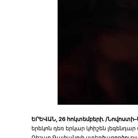
ԵՐԵՎԱՆ, 26 հոկտեմբերի. /Նովոստի–
երեկոն դեռ երկար կհիշեն լեգենդ
Ռիշար Գալիանոյի ստեղծագործութ