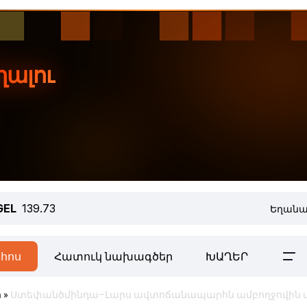
GEL
139.73
Եղանա
հոս
Հատուկ նախագծեր
ԽԱՂԵՐ
ր
»
Ստեփանծմինդա–Լարս ավտոճանապարհն ամբողջովին 