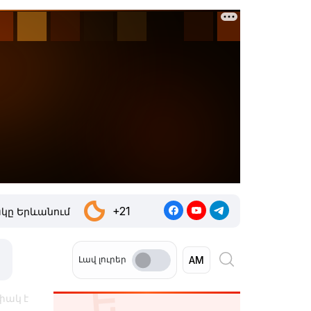
+21
կը Երևանում
Լավ լուրեր
փակ է