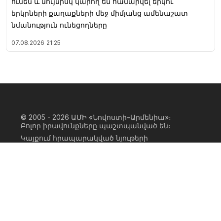
ունեն և նույնիսկ կարող են համարվել երկու
երկրների քաղաքների մեջ միմյանց ամենաշատ
նմանություն ունեցողները
07.08.2026
21:25
© 2005 - 2026
ԱՄԻ «Նովոստի–Արմենիա»։
Բոլոր իրավունքները պաշտպանված են։
Կայքում հրապարակված նյութերի
ամբողջական կամ մասնակի
օգտագործումը հնարավոր է միայն ԱՄԻ
«Նովոստի–Արմենիա» գործակալության
իրավատիրոջ գրավոր համաձայնության
առկայության և կայքին հիպերհղում
անելու դեպքում։ Հղումը պետք է լինի
ուղիղ, ակտիվ, ոչ սկրիպտային,
ինդեքսավորման համար բաց։ Կայքում
հրապարակված նյութերի հեղինակների