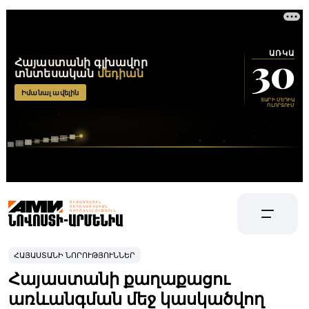
ՀԱՅԱՍՏԱՆԻ ՆՈՐՈՒԹՅՈՒՆՆԵՐ
Հայաստանի քաղաքացու
առևանգման մեջ կասկածվող