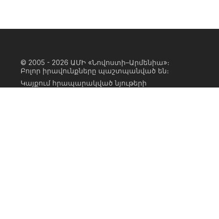
© 2005 - 2026
ԱՄԻ «Նովոստի–Արմենիա»։
Բոլոր իրավունքները պաշտպանված են։
Կայքում հրապարակված նյութերի
ամբողջական կամ մասնակի
օգտագործումը հնարավոր է միայն ԱՄԻ
«Նովոստի–Արմենիա» գործակալության
իրավատիրոջ գրավոր համաձայնության
առկայության և կայքին հիպերհղում
անելու դեպքում։ Հղումը պետք է լինի
ուղիղ, ակտիվ, ոչ սկրիպտային,
ինդեքսավորման համար բաց։ Կայքում
հրապարակված նյութերի հեղինակների
կարծիքը կարող է չհամընկնել
խմբագրության դիրքորոշման հետ։
Privacy Policy
Terms of Use
Cookie Policy