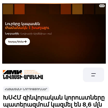
ՀԱՅԱՍՏԱՆԻ ՆՈՐՈՒԹՅՈՒՆՆԵՐ
ԽՍՀՄ զինվորական կորուստները
պատերազմում կազմել են 8,6 մլն