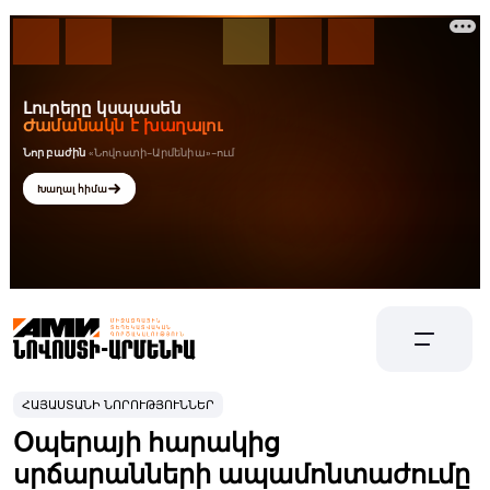
ՀԱՅԱՍՏԱՆԻ ՆՈՐՈՒԹՅՈՒՆՆԵՐ
Օպերայի հարակից
սրճարանների ապամոնտաժումը