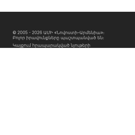
© 2005 - 2026
ԱՄԻ «Նովոստի–Արմենիա»։
Բոլոր իրավունքները պաշտպանված են։
Կայքում հրապարակված նյութերի
ամբողջական կամ մասնակի
օգտագործումը հնարավոր է միայն ԱՄԻ
«Նովոստի–Արմենիա» գործակալության
իրավատիրոջ գրավոր համաձայնության
առկայության և կայքին հիպերհղում
անելու դեպքում։ Հղումը պետք է լինի
ուղիղ, ակտիվ, ոչ սկրիպտային,
ինդեքսավորման համար բաց։ Կայքում
հրապարակված նյութերի հեղինակների
կարծիքը կարող է չհամընկնել
խմբագրության դիրքորոշման հետ։
Privacy Policy
Terms of Use
Cookie Policy