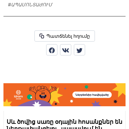
#
ԱՊԱՄՈՆՏԱԺՈՒՄ
Պատճենել հղումը
Սև ծովից սառը օդային հոսանքներ են
ներթափանցելու․ սպասվում են