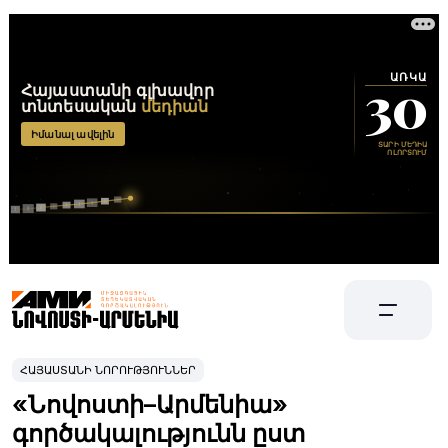
ՀԱՅԱՍՏԱՆԻ ՆՈՐՈՒԹՅՈՒՆՆԵՐ
«Նովոստի–Արմենիա»
գործակալությունն ըստ