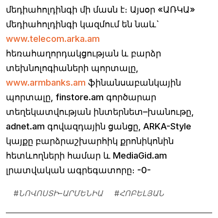
մեդիահոլդինգի մի մասն է։ Այսօր «ԱՌԿԱ»
մեդիահոլդինգի կազմում են նաև`
www.teleсom.arka.am
հեռահաղորդակցության և բարձր
տեխնոլոգիաների պորտալը,
www.armbanks.am
ֆինանսաբանկային
պորտալը, finstore.am գործարար
տեղեկատվության ինտերնետ–խանութը,
adnet.am գովազդային ցանցը, ARKA-Style
կայքը բարձրաշխարհիկ քրոնիկոնին
հետևողների համար և MediaGid.am
լրատվական ագրեգատորը։ -0-
#
ՆՈՎՈՍՏԻ–ԱՐՄԵՆԻԱ
#
ՀՈԲԵԼՅԱՆ