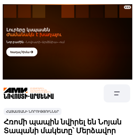
ՀԱՅԱՍՏԱՆԻ ՆՈՐՈՒԹՅՈՒՆՆԵՐ
Հռոմի պապին նվիրել են Նոյան
Տապանի մակետը՝ Մերձավոր