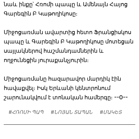
նաև ինքը՝ Հռոմի պապը և Ամենայն Հայոց
Գարեգին Բ Կաթողիկոսը։
Միջոցառման ավարտից հետո Ֆրանցիսկոս
պապը և Գարեգին Բ Կաթողիկոսը մոտեցան
սայլակներով հաշմանդամներին և
ողջունեցին յուրաքանչյուրին։
Միջոցառմանը հազարավոր մարդիկ էին
հավաքվել։ Իսկ Երևանի կենտրոնում
շարունակվում է տոնական համերգը։ --0--
#
ՀՌՈՄԻ ՊԱՊ
#
ՆՈՅԱՆ ՏԱՊԱՆ
#
ՄԱԿԵՏ