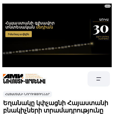
ՀԱՅԱՍՏԱՆԻ ՆՈՐՈՒԹՅՈՒՆՆԵՐ
Եղանակը կփչացնի Հայաստանի
բնակիչների տրամադրությունը