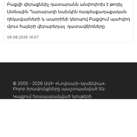
Բաքվի վերաքննիչ դատարանն անփոփոխ է թողել
Լեռնային Ղարաբաղի նախկին ռազմաքաղաքական
ղեկավարների և ապօրինի կերպով Բաքվում պահվող
մյուս հայերի վերաբերյալ դատավճիռները
06.08.2026
14:07
© 2005 - 2026
ԱՄԻ «Նովոստի–Արմենիա»։
Բոլոր իրավունքները պաշտպանված են։
Կայքում հրապարակված նյութերի
ամբողջական կամ մասնակի
օգտագործումը հնարավոր է միայն ԱՄԻ
«Նովոստի–Արմենիա» գործակալության
իրավատիրոջ գրավոր համաձայնության
առկայության և կայքին հիպերհղում
անելու դեպքում։ Հղումը պետք է լինի
ուղիղ, ակտիվ, ոչ սկրիպտային,