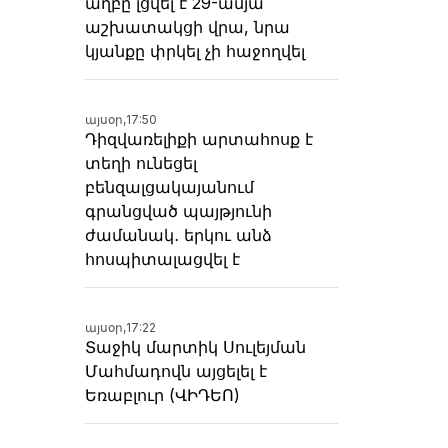
աղբը լցվել է 29-ամյա
աշխատակցի վրա, նրա
կյանքը փրկել չի հաջողվել
այսօր,
17:50
Դիզվառելիքի արտահոսք է
տեղի ունեցել
բենզալցակայանում
գրանցված պայթյունի
ժամանակ․ երկու անձ
հոսպիտալացվել է
այսօր,
17:22
Տաջիկ մարտիկ Սուլեյման
Մահմադովն այցելել է
Եռաբլուր (ՎԻԴԵՈ)