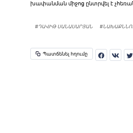
խափանման միջոց ընտրվել է չհեռան
#
ԴԱՎԻԹ ՍԱՆԱՍԱՐՅԱՆ
#
ՆԱԽԱՔՆՆՈ
Պատճենել հղումը