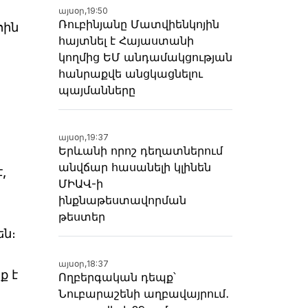
այսօր,
19:50
Ռուբինյանը Մատվիենկոյին
հին
հայտնել է Հայաստանի
կողմից ԵՄ անդամակցության
հանրաքվե անցկացնելու
պայմանները
այսօր,
19:37
Երևանի որոշ դեղատներում
անվճար հասանելի կլինեն
,
ՄԻԱՎ-ի
ինքնաթեստավորման
թեստեր
են։
այսօր,
18:37
ք է
Ողբերգական դեպք՝
Նուբարաշենի աղբավայրում․