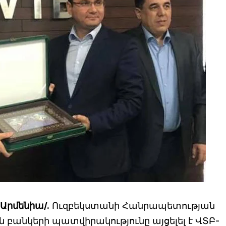
Արմենիա/.
Ուզբեկստանի Հանրապետության
բանկերի պատվիրակությունը այցելել է ՎՏԲ-