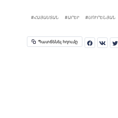
#
ՀԱՅԱՍՏԱՆ
#
ԱՐԵՒ
#
ՍՈՒՐԵՆՅԱՆ
Պատճենել հղումը