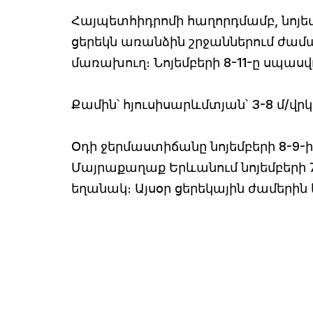
Հայպետհիդրոմի հաղորդմամբ, նոյեմբ
ցերեկն առանձին շրջաններում ժա
մառախուղ։ Նոյեմբերի 8-11-ը սպաս
Քամին՝ հյուսիսարևմտյան՝ 3-8 մ/վրկ
Օդի ջերմաստիճանը նոյեմբերի 8-9-
Մայրաքաղաք Երևանում նոյեմբերի 7-
եղանակ։ Այսօր ցերեկային ժամերին կա