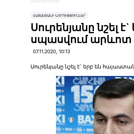
արևոտ օրեր
ՀԱՅԱՍՏԱՆԻ ՆՈՐՈՒԹՅՈՒՆՆԵՐ
Սուրենյանը նշել է
սպասվում արևոտ 
07.11.2020,
10:13
Սուրենյանը նշել է` երբ են հայաստ