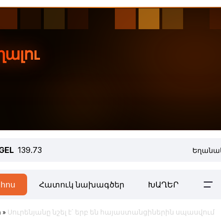
GEL
139.73
Եղանա
հոս
Հատուկ նախագծեր
ԽԱՂԵՐ
ր
»
Սուրենյանը նշել է` երբ են հայաստանցիներին սպասվում