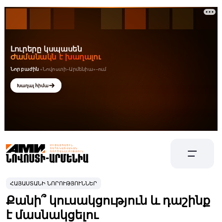
ՀԱՅԱՍՏԱՆԻ ՆՈՐՈՒԹՅՈՒՆՆԵՐ
Քանի՞ կուսակցություն և դաշինք
է մասնակցելու