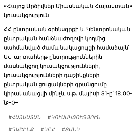
«Հայոց Արծիվներ Միասնական Հայաստան»
կուսակցություն
ՀՀ ընտրական օրենսգրքի և Կենտրոնական
ընտրական հանձնաժողովի կողմից
սահմանված ժամանակացույցի համաձայն՝
ԱԺ արտահերթ ընտրություններին
մասնակցող կուսակցությունների,
կուսակցությունների դաշինքների
ընտրական ցուցակների գրանցումը
կիրականացվի մինչև ս.թ. մայիսի 31-ը՝ 18․00-
ն:–0–
#
ՀԱՅԱՍՏԱՆ
#
ԿՈՒՍԱԿՑՈՒԹՅՈՒՆ
#
ԴԱՇԻՆՔ
#
ԿԸՀ
#
ՑԱՆԿ