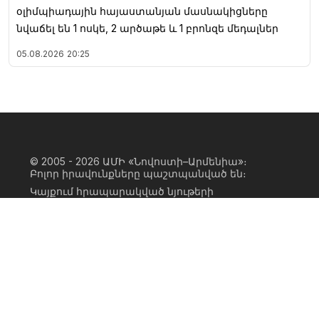
օլիմպիադային հայաստանյան մասնակիցները
նվաճել են 1 ոսկե, 2 արծաթե և 1 բրոնզե մեդալներ
05.08.2026
20:25
© 2005 - 2026
ԱՄԻ «Նովոստի–Արմենիա»։
Բոլոր իրավունքները պաշտպանված են։
Կայքում հրապարակված նյութերի
ամբողջական կամ մասնակի
օգտագործումը հնարավոր է միայն ԱՄԻ
«Նովոստի–Արմենիա» գործակալության
իրավատիրոջ գրավոր համաձայնության
առկայության և կայքին հիպերհղում
անելու դեպքում։ Հղումը պետք է լինի
ուղիղ, ակտիվ, ոչ սկրիպտային,
ինդեքսավորման համար բաց։ Կայքում
հրապարակված նյութերի հեղինակների
կարծիքը կարող է չհամընկնել