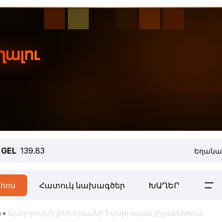
GEL
139.83
Եղանա
հոս
Հատուկ նախագծեր
ԽԱՂԵՐ
ր
»
Այսօր ջուր չի լինի Երևանի 5 վարչական շրջաններում