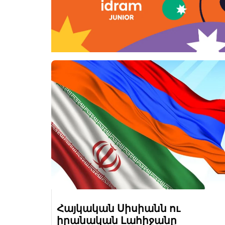
Հայկական Սիսիանն ու
իրանական Լահիջանը