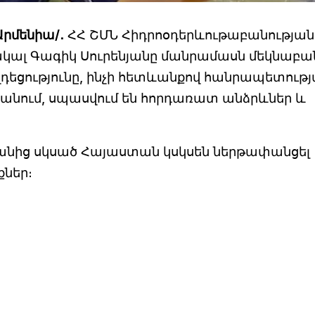
Արմենիա/․
ՀՀ ՇՄՆ Հիդրոօդերևութաբանության
ակալ Գագիկ Սուրենյանը մանրամասն մեկնաբա
զդեցությունը, ինչի հետևանքով հանրապետութ
ևանում, սպասվում են հորդառատ անձրևներ և
եկվանից սկսած Հայաստան կսկսեն ներթափանցել
ներ։