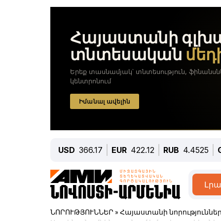
USD
366.17
EUR
422.12
RUB
4.4525
Լրա
ՆՈՐՈՒԹՅՈՒՆՆԵՐ
»
Հայաստանի նորություննե