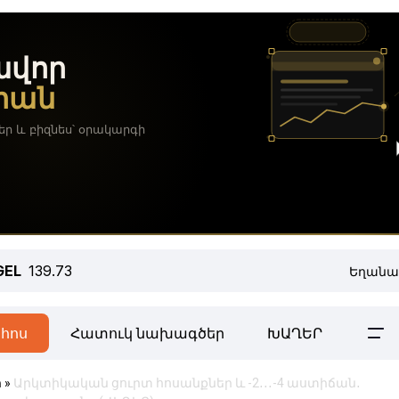
GEL
139.73
Եղանա
հոս
Հատուկ նախագծեր
ԽԱՂԵՐ
ր
»
Արկտիկական ցուրտ հոսանքներ և -2․․․-4 աստիճան․