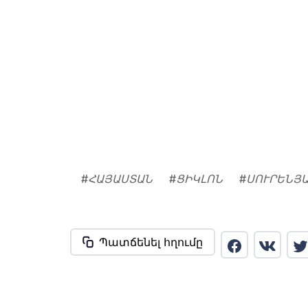
#
ՀԱՅԱՍՏԱՆ
#
ՑԻԿԼՈՆ
#
ՍՈՒՐԵՆՅ
Պատճենել հղումը