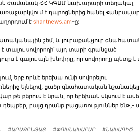
ման ժամանակ ՀՀ ԿԳՍՄ նախարարի տեղակալ
ր առաջարկվում է դպրոցներից հանել «անբավա
աղորդում է
shantnews.am
–ը:
հատականային շեմ, և յուրաքանչյուր գնահատա
ց է տալու սովորողի՝ այդ տարի գրանցած
ուրս է գալու այն խնդիրը, որ սովորողը պետք է
ւմ, երբ որևէ երեխա ունի սովորելու
ներից ելնելով, ցածր գնահատական նշանակել
ար թե բերում է նրան, որ երեխան սկսում է ավե
տ դեպքեր, բայց դրանք բացառություններ են»,- 
Ն
#
ԱՌԱՋԸՆԹԱՑ
#
ՓՈԽՆԱԽԱՐԱՐ
#
ՆԱԽԱԳԻԾ