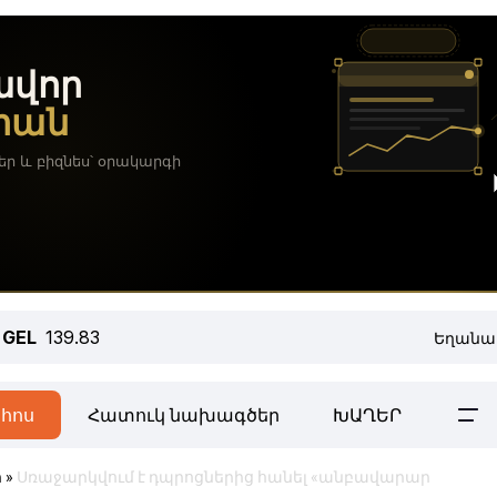
GEL
139.83
Եղանա
հոս
Հատուկ նախագծեր
ԽԱՂԵՐ
ր
»
Սռաջարկվում է դպրոցներից հանել «անբավարար