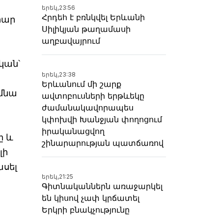
երեկ,
23:56
Հրդեհ է բռնկվել Երևանի
րար
Սիլիկյան թաղամասի
աղբավայրում
կան՝
երեկ,
23:38
Երևանում մի շարք
 մնա
ավտոբուսների երթևեկը
ժամանակավորապես
կփոխվի Խանջյան փողոցում
իրականացվող
ը և
շինարարության պատճառով
լի
ասել
երեկ,
21:25
Գիտնականներն առաջարկել
են կիսով չափ կրճատել
Երկրի բնակչությունը