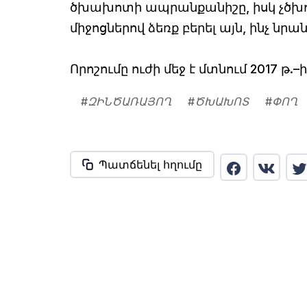
ծխախոտի ապրանքանիշը, իսկ չծխող
միջոցներով ձեռք բերել այն, ինչ նր
Որոշումը ուժի մեջ է մտնում 2017 թ.–ի
#
ԶԻՆԾԱՌԱՅՈՂ
#
ԾԽԱԽՈՏ
#
ՓՈՂ
Պատճենել հղումը