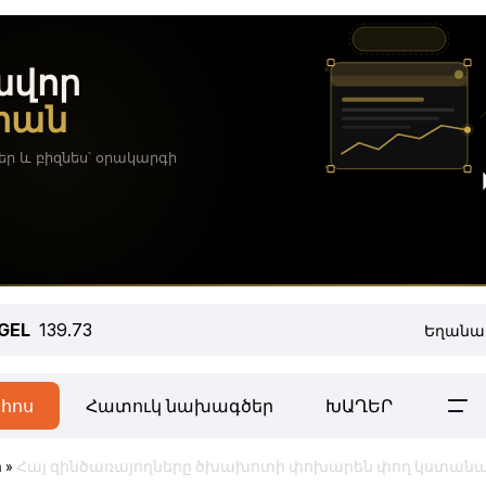
GEL
139.73
Եղանա
հոս
Հատուկ նախագծեր
ԽԱՂԵՐ
ր
»
Հայ զինծառայողները ծխախոտի փոխարեն փող կստան