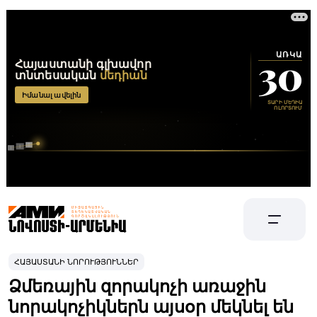
ՀԱՅԱՍՏԱՆԻ ՆՈՐՈՒԹՅՈՒՆՆԵՐ
Ձմեռային զորակոչի առաջին
նորակոչիկներն այսօր մեկնել են