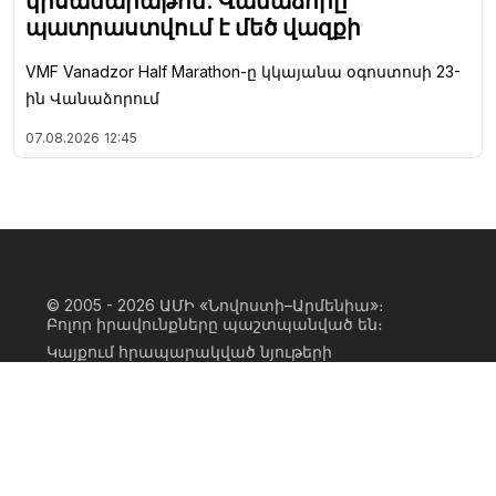
կիսամարաթոն. Վանաձորը
պատրաստվում է մեծ վազքի
VMF Vanadzor Half Marathon-ը կկայանա օգոստոսի 23-
ին Վանաձորում
07.08.2026
12:45
© 2005 - 2026
ԱՄԻ «Նովոստի–Արմենիա»։
Բոլոր իրավունքները պաշտպանված են։
Կայքում հրապարակված նյութերի
ամբողջական կամ մասնակի
օգտագործումը հնարավոր է միայն ԱՄԻ
«Նովոստի–Արմենիա» գործակալության
իրավատիրոջ գրավոր համաձայնության
առկայության և կայքին հիպերհղում
անելու դեպքում։ Հղումը պետք է լինի
ուղիղ, ակտիվ, ոչ սկրիպտային,