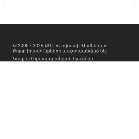
© 2005 - 2026
ԱՄԻ «Նովոստի–Արմենիա»։
Բոլոր իրավունքները պաշտպանված են։
Կայքում հրապարակված նյութերի
ամբողջական կամ մասնակի
օգտագործումը հնարավոր է միայն ԱՄԻ
«Նովոստի–Արմենիա» գործակալության
իրավատիրոջ գրավոր համաձայնության
առկայության և կայքին հիպերհղում
անելու դեպքում։ Հղումը պետք է լինի
ուղիղ, ակտիվ, ոչ սկրիպտային,
ինդեքսավորման համար բաց։ Կայքում
հրապարակված նյութերի հեղինակների
կարծիքը կարող է չհամընկնել
խմբագրության դիրքորոշման հետ։
Privacy Policy
Terms of Use
Cookie Policy