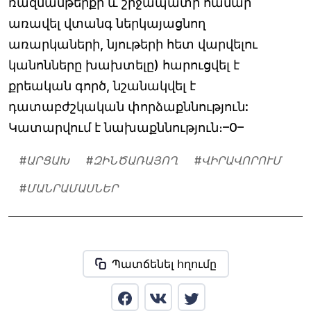
ռազմամթերքի և շրջապատի համար
առավել վտանգ ներկայացնող
առարկաների, նյութերի հետ վարվելու
կանոնները խախտելը) հարուցվել է
քրեական գործ, նշանակվել է
դատաբժշկական փորձաքննություն:
Կատարվում է նախաքննություն։–0–
#
ԱՐՑԱԽ
#
ԶԻՆԾԱՌԱՅՈՂ
#
ՎԻՐԱՎՈՐՈՒՄ
#
ՄԱՆՐԱՄԱՍՆԵՐ
Պատճենել հղումը