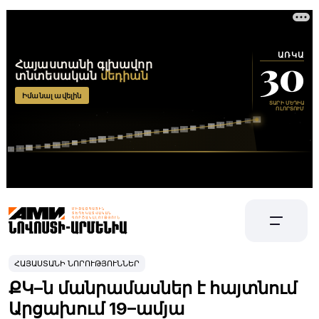
ՀԱՅԱՍՏԱՆԻ ՆՈՐՈՒԹՅՈՒՆՆԵՐ
ՔԿ–ն մանրամասներ է հայտնում
Արցախում 19–ամյա