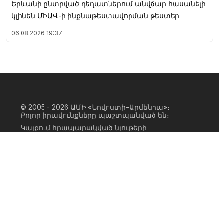
Երևանի ընտրված դեղատներում անվճար հասանելի
կլինեն ՄԻԱՎ-ի ինքնաթեստավորման թեստեր
06.08.2026
19:37
© 2005 - 2026
ԱՄԻ «Նովոստի–Արմենիա»։
Բոլոր իրավունքները պաշտպանված են։
Կայքում հրապարակված նյութերի
ամբողջական կամ մասնակի
օգտագործումը հնարավոր է միայն ԱՄԻ
«Նովոստի–Արմենիա» գործակալության
իրավատիրոջ գրավոր համաձայնության
առկայության և կայքին հիպերհղում
անելու դեպքում։ Հղումը պետք է լինի
ուղիղ, ակտիվ, ոչ սկրիպտային,
ինդեքսավորման համար բաց։ Կայքում
հրապարակված նյութերի հեղինակների
կարծիքը կարող է չհամընկնել
խմբագրության դիրքորոշման հետ։